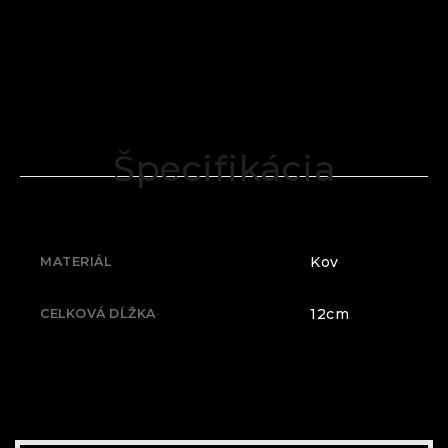
Špecifikácia
Kov
MATERIÁL
12cm
CELKOVÁ DĹŽKA