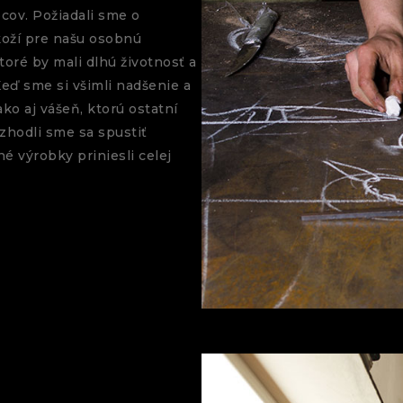
cov. Požiadali sme o
 koží pre našu osobnú
toré by mali dlhú životnosť a
eď sme si všimli nadšenie a
ko aj vášeň, ktorú ostatní
rozhodli sme sa spustiť
 výrobky priniesli celej