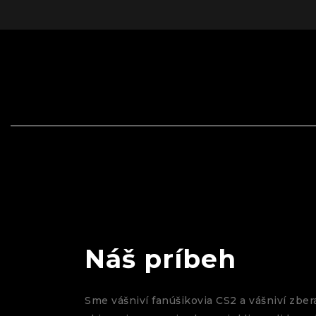
Náš príbeh
Sme vášniví fanúšikovia CS2 a vášniví zber