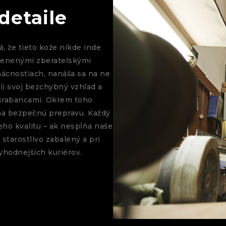
detaile
, že tieto kože nikde inde
 cenenými zberateľskými
mácnostiach, nanáša sa na ne
li svoj bezchybný vzhľad a
škrabancami. Okrem toho
na bezpečnú prepravu. Každý
ho kvalitu – ak nespĺňa naše
starostlivo zabalený a pri
yhodnejších kuriérov.