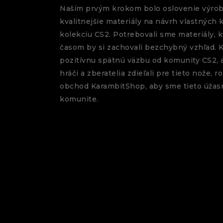
Naším prvým krokom bolo oslovenie výrob
kvalitnejšie materiály na návrh vlastných
kolekciu CS2. Potrebovali sme materiály, k
časom by si zachovali bezchybný vzhľad. K
pozitívnu spätnú väzbu od komunity CS2, a
hráči a zberatelia zdieľali pre tieto nože, 
obchod KarambitShop, aby sme tieto úžasné
komunite.