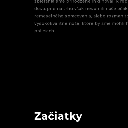
zbierania sme prirodzene inklinovali k re
dostupné na trhu však nesplnili naše očaká
remeselného spracovania, alebo rozmanito
vysokokvalitné nože, ktoré by sme mohli 
policiach.
Začiatky