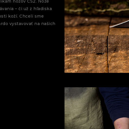
plikám nožov CS2. Nože
vania – či už z hľadiska
sti koží. Chceli sme
hrdo vystavovať na našich