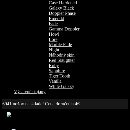
Case Hardened
Galaxy Black
Doppler Phase
Emerald
Fade
Gamma Doppler
Howl
Lore
Marble Fade
Night
Náhodný skin
Red Slaughter
Ruby
Sapphire
Tiger Tooth
Vanilla
White Galaxy
Výstavné stojany
6941 nožov na sklade! Cena doručenia 4€