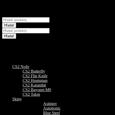
Hľadať
CS2 Nože
CS2 Butterfly
CS2 Flip Knife
CS2 Huntsman
CS2 Karambit
CS2 Bayonet M9
CS2 Talon
Skiny
Asiimov
Autotronic
Blue Steel