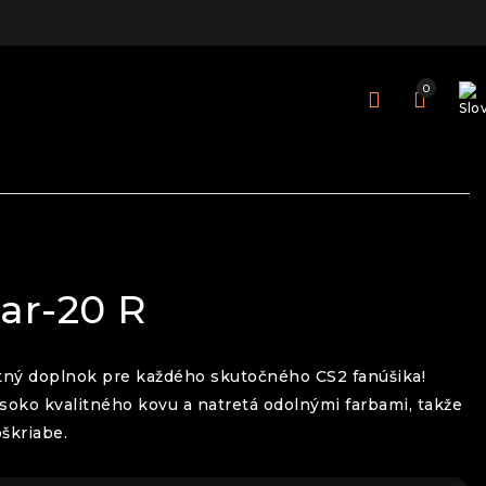
0
ar-20 R
tný doplnok pre každého skutočného CS2 fanúšika!
soko kvalitného kovu a natretá odolnými farbami, takže
škriabe.