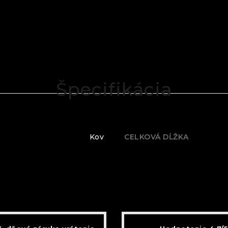
Špecifikácia
Kov
CELKOVÁ DĹŽKA