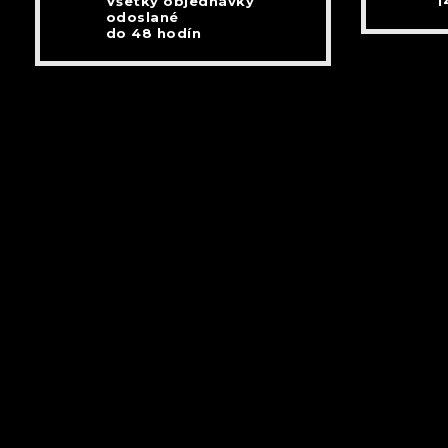
Všetky objednávky
1
odoslané
do 48 hodín