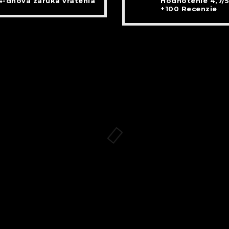
4-dňová záruka vrátenia
Hodnotenie 4,7/5
+100 Recenzie