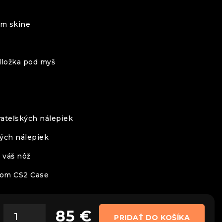
om skine
ložka pod myš
ateľských nálepiek
kých nálepiek
a váš nôž
nom CS2 Case
85
€
PRIDAŤ DO KOŠÍKA