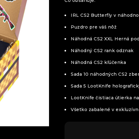
Čo obsahuje:
IRL CS2 Butterfly v náhodn
Puzdro pre váš nôž
Náhodná CS2 XXL Herná pod
Náhodný CS2 rank odznak
Náhodná CS2 kľúčenka
Sada 10 náhodných CS2 zber
Sada 5 LootKnife holografic
LootKnife čistiaca útierka n
Všetko zabalené v exkluzív