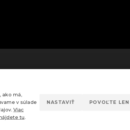
, ako má,
úvame v súlade
NASTAVIŤ
POVOĽTE LEN
ajov.
Viac
nájdete tu
.