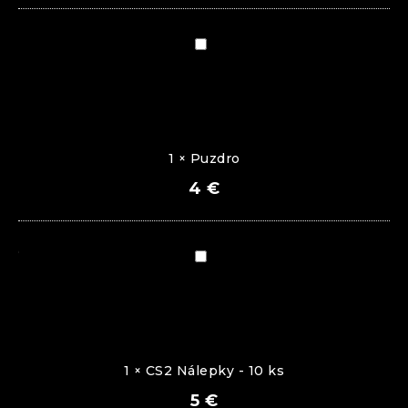
Puzdro
1
×
Puzdro
4
€
CS2
Nálepky
-
10
ks
1
×
CS2 Nálepky - 10 ks
5
€