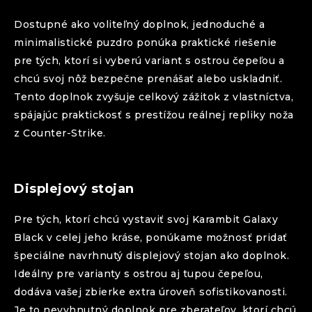
Dostupné ako voliteľný doplnok, jednoduché a
minimalistické puzdro ponúka praktické riešenie
pre tých, ktorí si vyberú variant s ostrou čepeľou a
chcú svoj nôž bezpečne prenášať alebo uskladniť.
Tento doplnok zvyšuje celkový zážitok z vlastníctva,
spájajúc praktickosť s prestížou reálnej repliky noža
z Counter-Strike.
Displejový stojan
Pre tých, ktorí chcú vystaviť svoj
Karambit
Galaxy
Black
v celej jeho kráse, ponúkame možnosť pridať
špeciálne navrhnutý displejový stojan ako doplnok.
Ideálny pre varianty s ostrou aj tupou čepeľou,
dodáva vašej zbierke extra úroveň sofistikovanosti.
Je to nevyhnutný doplnok pre zberateľov, ktorí chcú