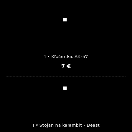
Kľúčenka:
AK-
47
1
×
Kľúčenka: AK-47
7
€
Stojan
na
karambit
-
Beast
1
×
Stojan na karambit - Beast