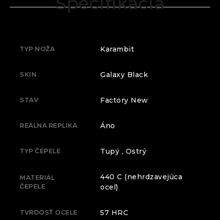
Špecifikácia
Karambit
TYP NOŽA
Galaxy Black
SKIN
Factory New
STAV
Áno
REÁLNA REPLIKA
Tupý , Ostrý
TYP ČEPELE
440 C (nehrdzavejúca
MATERIÁL
ČEPELE
oceľ)
57 HRC
TVRDOSŤ OCELE