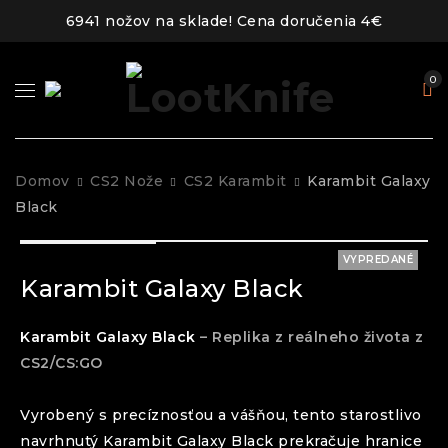
6941 nožov na sklade! Cena doručenia 4€
0
Domov
CS2 Nože
CS2 Karambit
Karambit Galaxy
Black
VYPREDANÉ
Karambit Galaxy Black
Karambit
Galaxy Black
– Replika z reálneho života z
CS2/CS:GO
Vyrobený s precíznosťou a vášňou, tento starostlivo
navrhnutý
Karambit
Galaxy Black
prekračuje hranice