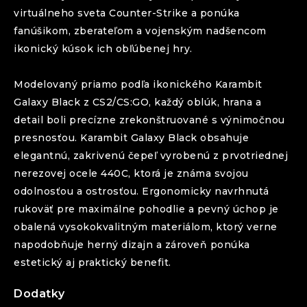
virtuálneho sveta Counter-Strike a ponúka
fanúšikom, zberateľom a vojenským nadšencom
ikonický kúsok ich obľúbenej hry.
Modelovaný priamo podľa ikonického
Karambit
Galaxy Black
z CS2/CS:GO, každý oblúk, hrana a
detail boli precízne zrekonštruované s výnimočnou
presnosťou.
Karambit
Galaxy Black
obsahuje
elegantnú, zakrivenú čepeľ vyrobenú z prvotriednej
nerezovej ocele 440C, ktorá je známa svojou
odolnosťou a ostrosťou. Ergonomicky navrhnutá
rukoväť pre maximálne pohodlie a pevný úchop je
obalená vysokokvalitným materiálom, ktorý verne
napodobňuje herný dizajn a zároveň ponúka
estetický aj praktický benefit.
Dodatky