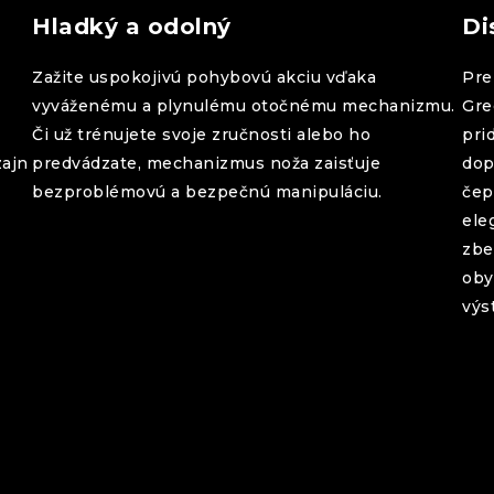
Hladký a odolný
Di
Zažite uspokojivú pohybovú akciu vďaka
Pre
vyváženému a plynulému otočnému mechanizmu.
Gre
Či už trénujete svoje zručnosti alebo ho
pri
zajn
predvádzate, mechanizmus noža zaisťuje
dop
bezproblémovú a bezpečnú manipuláciu.
čep
ele
zbe
oby
výs