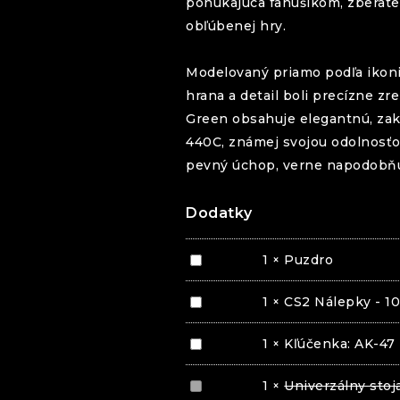
ponúkajúca fanúšikom, zberat
obľúbenej hry.
Modelovaný priamo podľa iko
hrana a detail boli precízne 
Green
obsahuje elegantnú, zak
440C, známej svojou odolnosťo
pevný úchop, verne napodobňuje
Dodatky
Puzdro
1
×
Puzdro
CS2
1
×
CS2 Nálepky - 10
Nálepky
-
Kľúčenka:
1
×
Kľúčenka: AK-47
10
AK-
ks
47
Univerzálny
1
×
Univerzálny stoj
stojan