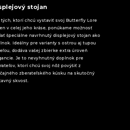
splejový stojan
 tých, ktorí chcú vystaviť svoj
Butterfly
Lore
en
v celej jeho kráse, ponúkame možnosť
dať špeciálne navrhnutý displejový stojan ako
lnok. Ideálny pre varianty s ostrou aj tupou
eľou, dodáva vašej zbierke extra úroveň
gancie. Je to nevyhnutný doplnok pre
rateľov, ktorí chcú svoj nôž povýšiť z
čajného zberateľského kúsku na skutočný
tavný skvost.