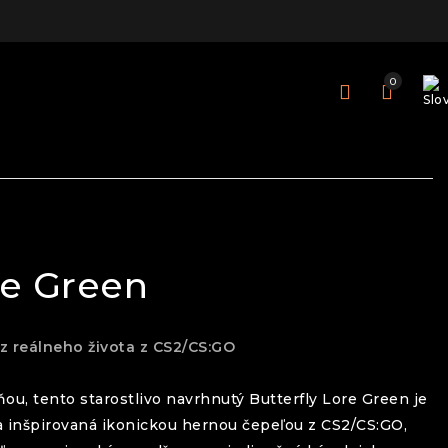
0
re Green
 z reálneho života z CS2/CS:GO
ňou, tento starostlivo navrhnutý
Butterfly
Lore Green
je
a inšpirovaná ikonickou hernou čepeľou z CS2/CS:GO,