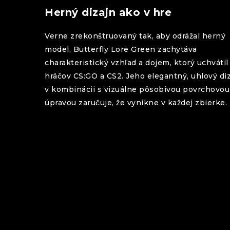
Herný dizajn ako v hre
Verne zrekonštruovaný tak, aby odrážal herný
model,
Butterfly
Lore Green
zachytáva
charakteristický vzhľad a dojem, ktorý uchvátil
hráčov CS:GO a CS2. Jeho elegantný, uhlový di
v kombinácii s vizuálne pôsobivou povrchovou
úpravou zaručuje, že vynikne v každej zbierke.