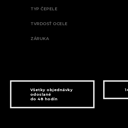
TYP ČEPELE
TVRDOSŤ OCELE
ZÁRUKA
Všetky objednávky
1
odoslané
do 48 hodín