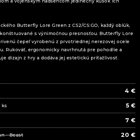
eľom a vojenským nadšencom jedinečný kúsok ich
nického
Butterfly
Lore Green
z CS2/CS:GO, každý oblúk,
zrekonštruované s výnimočnou presnosťou.
Butterfly
Lore
rivenú čepeľ vyrobenú z prvotriednej nerezovej ocele
u. Rukoväť, ergonomicky navrhnutá pre pohodlie a
 dizajn z hry a dodáva jej estetickú príťažlivosť.
4
€
5
€
 ks
7
€
20
€
an - Beast