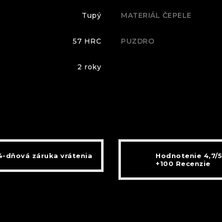
Tupý
MATERIÁL ČEPELE
57 HRC
PUZDRO
2 roky
4-dňová záruka vrátenia
Hodnotenie 4,7/5
+100 Recenzie