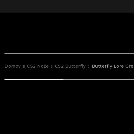
Domov
CS2 Nože
CS2 Butterfly
Butterfly Lore Gr