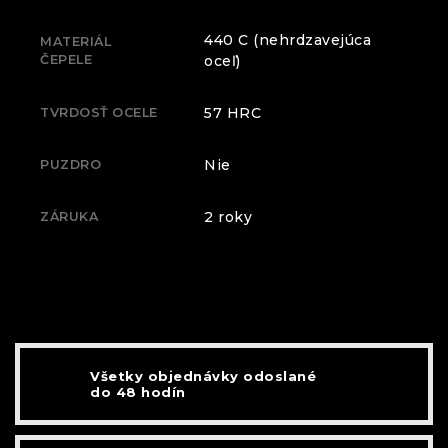
440 C (nehrdzavejúca
MATERIÁL
ČEPELE
oceľ)
57 HRC
TVRDOSŤ OCELE
Nie
PUZDRO
2 roky
ZÁRUKA
Všetky objednávky odoslané
do 48 hodín