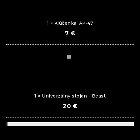
1
×
Kľúčenka: AK-47
7
€
Univerzálny
stojan
-
Beast
1
×
Univerzálny stojan - Beast
20
€