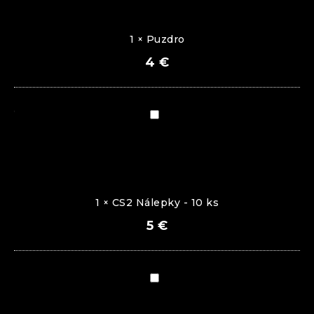
1
×
Puzdro
4
€
CS2
Nálepky
-
10
ks
1
×
CS2 Nálepky - 10 ks
5
€
Kľúčenka:
AK-
47