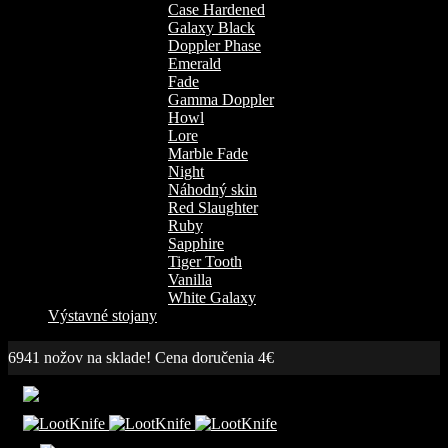
Case Hardened
Galaxy Black
Doppler Phase
Emerald
Fade
Gamma Doppler
Howl
Lore
Marble Fade
Night
Náhodný skin
Red Slaughter
Ruby
Sapphire
Tiger Tooth
Vanilla
White Galaxy
Výstavné stojany
6941 nožov na sklade! Cena doručenia 4€